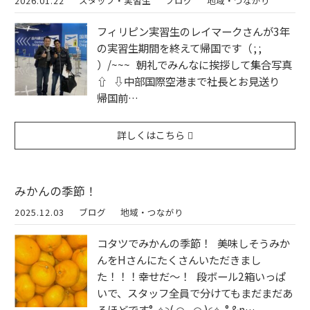
2026.01.22
スタッフ・実習生
ブログ
地域・つながり
フィリピン実習生のレイマークさんが3年
の実習生期間を終えて帰国です（ ; ;
）/~~~ 朝礼でみんなに挨拶して集合写真
⇧ ⇩中部国際空港まで社長とお見送り
帰国前…
詳しくはこちら
みかんの季節！
2025.12.03
ブログ
地域・つながり
コタツでみかんの季節！ 美味しそうみか
んをHさんにたくさんいただきまし
た！！！幸せだ～！ 段ボール2箱いっぱ
いで、スタッフ全員で分けてもまだまだあ
るほどです°˖✧◝( ◠‿◠ )◜✧˖° &n…