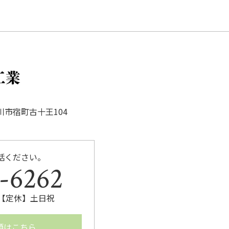
b
o
o
k
豊川市宿町古十王104
話ください。
-6262
:00【定休】土日祝
頼はこちら