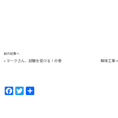
前の記事へ
«
マークさん、試験を受ける！の巻
解体工事
F
T
共
a
w
有
c
itt
e
er