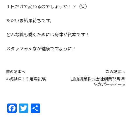
１日だけで変わるのでしょうか！？（笑）
ただいま結果待ちです。
どんな職も働くためには身体が資本です！
スタッフみんなが健康ですように！
前の記事へ
次の記事へ
«
初試練！？足場試験
加山興業株式会社創業75周年
記念パーティー
»
F
T
共
a
w
有
c
itt