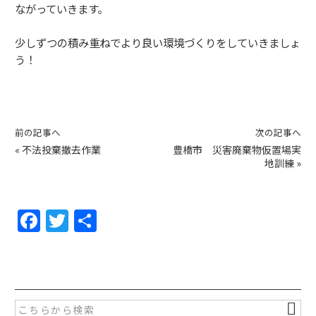
ながっていきます。
少しずつの積み重ねでより良い環境づくりをしていきましょ
う！
前の記事へ
次の記事へ
«
不法投棄撤去作業
豊橋市 災害廃棄物仮置場実
地訓練
»
F
T
共
a
w
有
c
itt
e
er
b