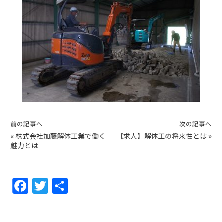
前の記事へ
次の記事へ
«
株式会社加藤解体工業で働く
【求人】解体工の将来性とは
»
魅力とは
F
T
共
a
w
有
c
itt