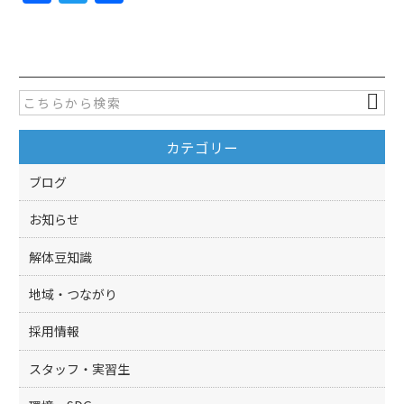
a
w
有
c
itt
e
er
b
o
カテゴリー
o
k
ブログ
お知らせ
解体豆知識
地域・つながり
採用情報
スタッフ・実習生