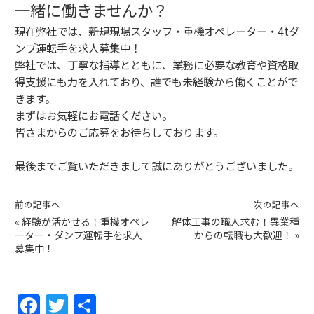
一緒に働きませんか？
現在弊社では、新規現場スタッフ・重機オペレーター・4tダ
ンプ運転手を求人募集中！
弊社では、丁寧な指導とともに、業務に必要な教育や資格取
得支援にも力を入れており、誰でも未経験から働くことがで
きます。
まずはお気軽にお電話ください。
皆さまからの
ご応募
をお待ちしております。
最後までご覧いただきまして誠にありがとうございました。
前の記事へ
次の記事へ
«
経験が活かせる！重機オペレ
解体工事の職人求む！異業種
ーター・ダンプ運転手を求人
からの転職も大歓迎！
»
募集中！
F
T
共