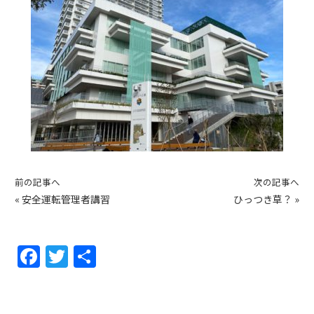
前の記事へ
次の記事へ
«
安全運転管理者講習
ひっつき草？
»
F
T
共
a
w
有
c
itt