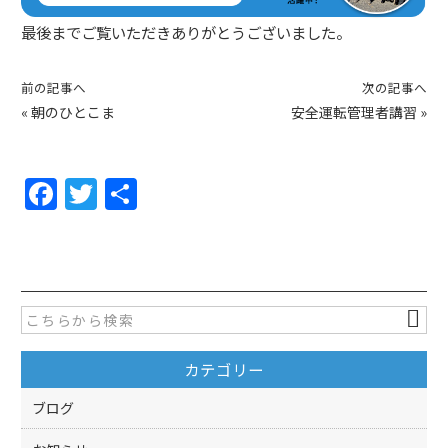
最後までご覧いただきありがとうございました。
前の記事へ
次の記事へ
«
朝のひとこま
安全運転管理者講習
»
F
T
共
a
w
有
c
itt
e
er
b
o
カテゴリー
o
k
ブログ