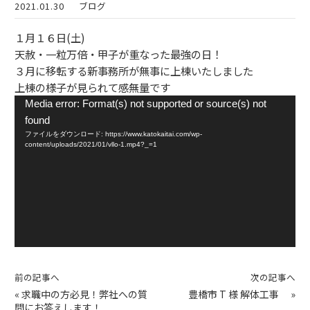
2021.01.30
ブログ
１月１６日(土)
天赦・一粒万倍・甲子が重なった最強の日！
３月に移転する新事務所が無事に上棟いたしました
上棟の様子が見られて感無量です
動
Media error: Format(s) not supported or source(s) not
画
found
プ
ファイルをダウンロード: https://www.katokaitai.com/wp-
content/uploads/2021/01/vllo-1.mp4?_=1
レ
ー
ヤ
ー
前の記事へ
次の記事へ
«
求職中の方必見！弊社への質
豊橋市 T 様 解体工事
»
問にお答えします！