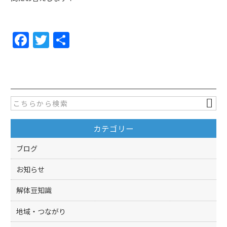
F
T
共
a
w
有
c
itt
e
er
b
o
カテゴリー
o
k
ブログ
お知らせ
解体豆知識
地域・つながり