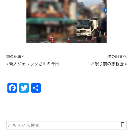
前の記事へ
次の記事へ
«
新人ジェリックさんの今日
お祭り前の懇親会
»
F
T
共
a
w
有
c
itt
e
er
b