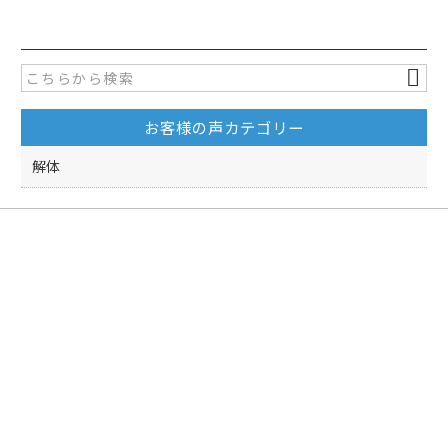
c
itt
e
er
b
o
お客様の声カテゴリー
o
k
解体