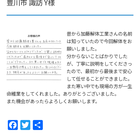
豊川市 諏訪 Y様
昔から加藤解体工業さんの名前
は知っていたので今回解体をお
願い
しました。
分からないことばかりでした
が、
丁寧に説明をしてくださっ
たので、
最初から最後まで安心
して任せることができました。
また寒い中でも現場の方が一生
命維業をしてくれました。
ありがとうございました。
また機会があったらよろしくお願いします。
F
T
共
a
w
有