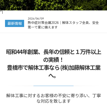
2026/07/22
夏季休業のお知らせ
2026
"]
2026/06/09
熱中症対策会議2026｜解体スタッフ全員、安全
最新情報
第一で夏に備えます
2026/05/12
9ヶ月ぶりに再会！技能実習生アルバートさんが
日本に戻ってきま…
2026/04/09
昭和44年創業、長年の信頼と１万件以上
技能実習生のニクソンさん｜新しい仲間が加わり
ました！
の実績！
2026/04/03
豊橋市で解体工事なら (株)加藤解体工業
解体現場の安全対策｜新しいカラーコーンが届き
ました！
へ。
2026/07/22
夏季休業のお知らせ
2026
解体工事に対するお客様の不安に寄り添い、丁寧
な対応を致します