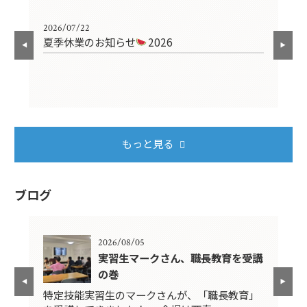
2026/07/22
202
安全
夏季休業のお知らせ
2026
安
現
もっと見る
ブログ
2026/08/05
の事
実習生マークさん、職長教育を受講
の巻
。
特定技能実習生のマークさんが、「職長教育」
先