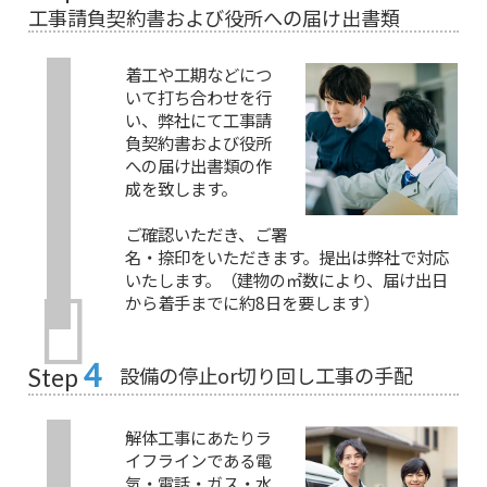
工事請負契約書および役所への届け出書類
着工や工期などにつ
いて打ち合わせを行
い、弊社にて工事請
負契約書および役所
への届け出書類の作
成を致します。
ご確認いただき、ご署
名・捺印をいただきます。提出は弊社で対応
いたします。（建物の㎡数により、届け出日
から着手までに約8日を要します）
4
設備の停止or切り回し工事の手配
Step
解体工事にあたりラ
イフラインである電
気・電話・ガス・水