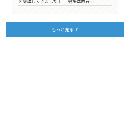
を受講してきました！ 会場は西春…
加
もっと見る