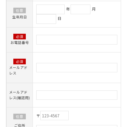
年
月
任意
生年月日
日
必須
お電話番号
必須
メールアド
レス
メールアド
レス(確認用)
〒
任意
ご住所